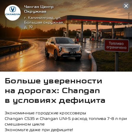
Чанган Центр
Окружная
г. Калининград, ул.
Большая окружная,
д. 19
Главная страница
МОДЕЛЬНЫЙ РЯД
Больше уверенности
на дорогах: Changan
в условиях дефицита
CS75PRO
Экономичные городские кроссоверы
₽
От 2 775 000
Changan CS35 и Changan UNI‑S расход топлива 7-8 л при
смешанном цикле
Экономьте даже при дефиците!