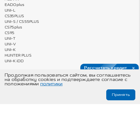
EADOplus
UNI-L
CS35PLUS
UNI-S / CS55PLUS
CS75plus
CS95
UNI-T
UNI-V
UNI-K
HUNTER PLUS
UNI-K iDD
Рассчитать кредит
Продолжая пользоваться сайтом, вы соглашаетесь
на обработку cookies и подтверждаете согласие с
Владельцам
О компании
положениями
политики
Онлайн запись на ТО и сервис
Карта сайта
Принять
Техническое обслуживание
© Changan Automobile Group, 2026
Изложенная на данном сайте информация носит