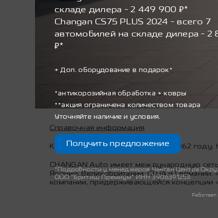
CHANGAN Motors Rus
складе дилера - 2 449 900 ₽*
Changan CS75 PLUS 2024 - всего 7
Михаил Татарицкий, PR-менеджер
автомобилей на складе дилера - 2 
m.tataritskii@changanauto.ru
₽*
TWIGA PR
+ Доп. оборудование в подарок*
Камила Бакирова, PR-менеджер внешней п
*антикорозийная обработка + ковры
bakirova.k@twigacg.com
**акция ограничена количеством товара
Уточняйте наличие и условия.
Справочная информация
Получить предложение
Компания CHANGAN основана в 1862 году. 
CHANGAN Auto имеет международную сеть с
*Подробности у менеджеров Чанган Центра Окр
Японии, Великобритании, США и Германии.
ООО "Бритиш Премиум" ИНН 3906391253
компании, придерживающейся концепции «
Работает