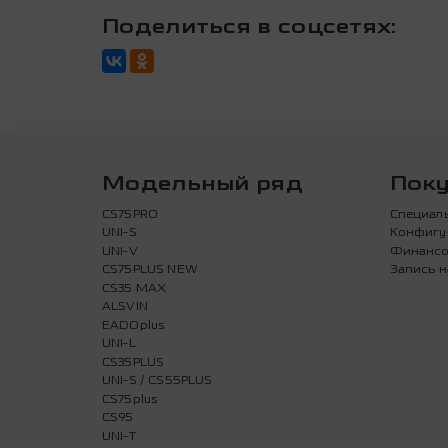
Поделиться в соцсетях:
Модельный ряд
Пок
CS75PRO
Специал
UNI-S
Конфигу
UNI-V
Финансо
CS75PLUS NEW
Запись н
CS35 MAX
ALSVIN
EADOplus
UNI-L
CS35PLUS
UNI-S / CS55PLUS
CS75plus
CS95
UNI-T