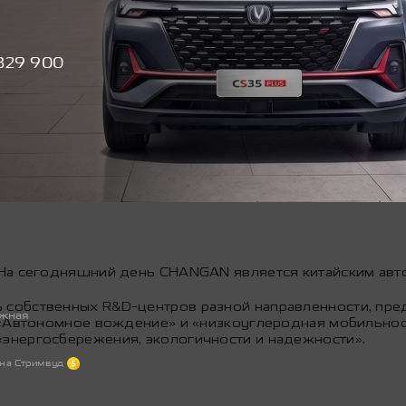
829 900
ресс-службы
На сегодняшний день CHANGAN является китайским авт
обственных R&D-центров разной направленности, предст
ужная
 «Автономное вождение» и «низкоуглеродная мобильнос
энергосбережения, экологичности и надежности».
 на Стримвуд